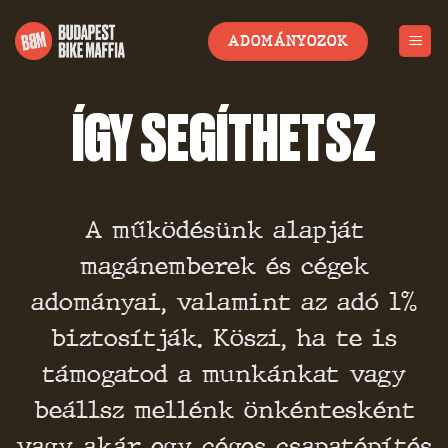
Skip
to
ADOMÁNYOZOK
content
ÍGY SEGÍTHETSZ
A működésünk alapját
magánemberek és cégek
adományai, valamint az adó 1%
biztosítják. Köszi, ha te is
támogatod a munkánkat vagy
beállsz mellénk önkéntesként
vagy akár egy céges csapatépítés