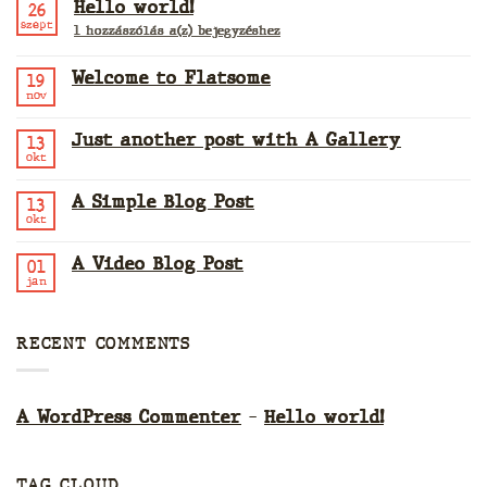
Hello world!
26
szept
Hello
1 hozzászólás a(z)
bejegyzéshez
world!
Welcome to Flatsome
19
nov
Nincs
hozzászólás
a(z)
Just another post with A Gallery
13
Welcome
to
okt
Nincs
Flatsome
hozzászólás
bejegyzéshez
a(z)
A Simple Blog Post
13
Just
another
okt
Nincs
post
hozzászólás
with
a(z)
A
A Video Blog Post
01
A
Gallery
Simple
jan
Nincs
bejegyzéshez
Blog
hozzászólás
Post
a(z)
bejegyzéshez
A
RECENT COMMENTS
Video
Blog
Post
bejegyzéshez
A WordPress Commenter
-
Hello world!
TAG CLOUD