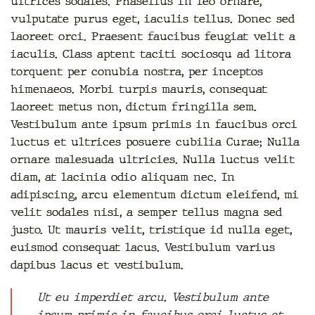
ultrices sodales. Phasellus in leo ornare,
vulputate purus eget, iaculis tellus. Donec sed
laoreet orci. Praesent faucibus feugiat velit a
iaculis. Class aptent taciti sociosqu ad litora
torquent per conubia nostra, per inceptos
himenaeos. Morbi turpis mauris, consequat
laoreet metus non, dictum fringilla sem.
Vestibulum ante ipsum primis in faucibus orci
luctus et ultrices posuere cubilia Curae; Nulla
ornare malesuada ultricies. Nulla luctus velit
diam, at lacinia odio aliquam nec. In
adipiscing, arcu elementum dictum eleifend, mi
velit sodales nisi, a semper tellus magna sed
justo. Ut mauris velit, tristique id nulla eget,
euismod consequat lacus. Vestibulum varius
dapibus lacus et vestibulum.
Ut eu imperdiet arcu. Vestibulum ante
ipsum primis in faucibus orci luctus et